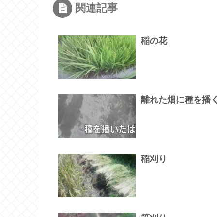
関連記事
稲の花
離れた畑に種を播
稲刈り