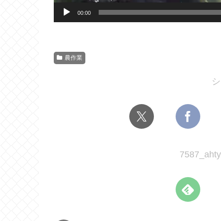
00:00
農作業
シ
7587_a