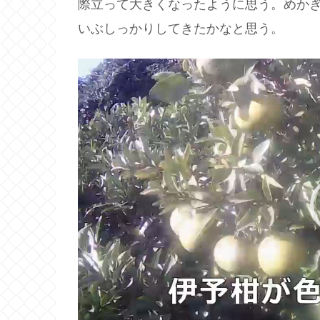
際立って大きくなったように思う。めか
いぶしっかりしてきたかなと思う。
動
画
プ
レ
ー
ヤ
ー