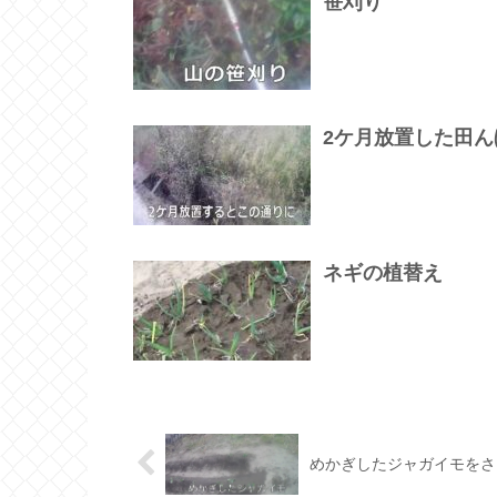
笹刈り
2ケ月放置した田
ネギの植替え
めかぎしたジャガイモをさ