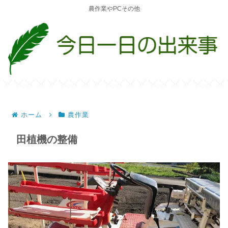
農作業やPCその他
ホーム
農作業
田植機の整備