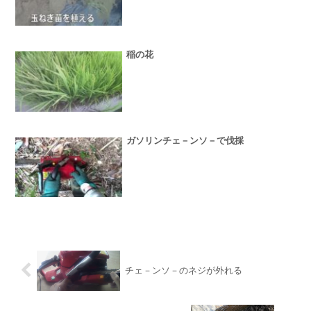
稲の花
ガソリンチェ－ンソ－で伐採
チェ－ンソ－のネジが外れる