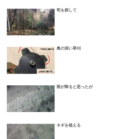
筍を探して
奥の深い草刈
雨が降ると思ったが
ネギを植える