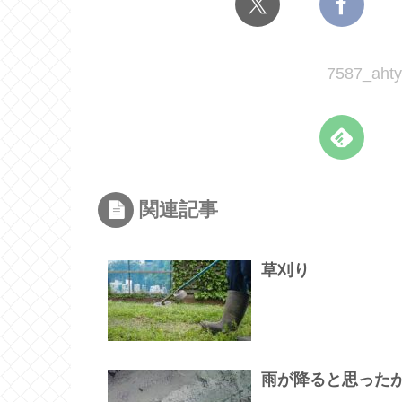
7587_a
関連記事
草刈り
雨が降ると思った