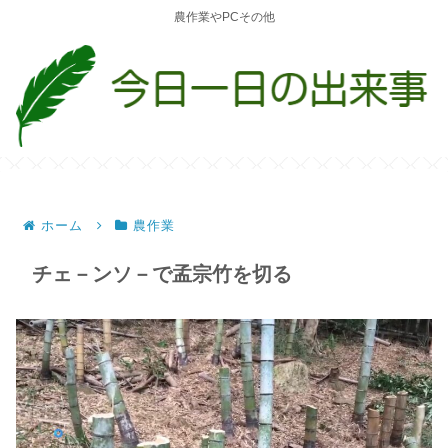
農作業やPCその他
ホーム
農作業
チェ－ンソ－で孟宗竹を切る