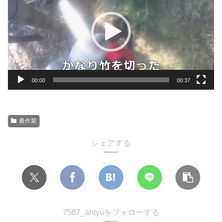
プ
レ
ー
ヤ
ー
00:00
00:37
農作業
シェアする
7587_ahtyuをフォローする